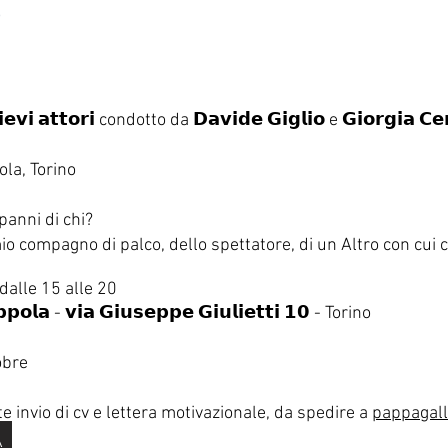
𝗹𝗶𝗲𝘃𝗶 𝗮𝘁𝘁𝗼𝗿𝗶 condotto da 𝗗𝗮𝘃𝗶𝗱𝗲 𝗚𝗶𝗴𝗹𝗶𝗼 e 𝗚𝗶𝗼𝗿𝗴𝗶𝗮 𝗖
ola, Torino
panni di chi?
o compagno di palco, dello spettatore, di un Altro con cui co
 dalle 15 alle 20
𝗽𝗼𝗹𝗮 - 𝘃𝗶𝗮 𝗚𝗶𝘂𝘀𝗲𝗽𝗽𝗲 𝗚𝗶𝘂𝗹𝗶𝗲𝘁𝘁𝗶 𝟭𝟬 - Torino
obre
e invio di cv e lettera motivazionale, da spedire a
pappagall
A