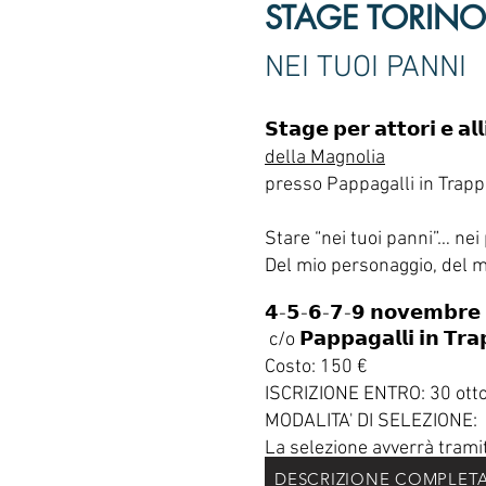
ST
AGE TORINO
NEI TUOI PANNI
𝗦𝘁𝗮𝗴𝗲 𝗽𝗲𝗿 𝗮𝘁𝘁𝗼𝗿𝗶 𝗲 𝗮
della Magnolia
presso Pappagalli in Trapp
Stare “nei tuoi panni”… nei 
Del mio personaggio, del mi
𝟰-𝟱-𝟲-𝟳-𝟵 𝗻𝗼𝘃𝗲𝗺𝗯𝗿
c/o 𝗣𝗮𝗽𝗽𝗮𝗴𝗮𝗹𝗹𝗶 𝗶𝗻 𝗧𝗿𝗮
Costo: 150 €
ISCRIZIONE ENTRO: 30 ott
MODALITA' DI SELEZIONE:
La selezione avverrà tramit
DESCRIZIONE COMPLET