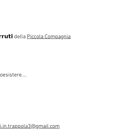
𝗿𝗿𝘂𝘁𝗶 della
Piccola Compagnia
esistere....
i.in.trappola3@gmail.com